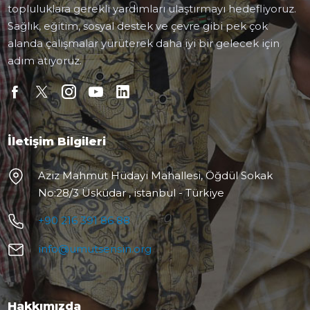
topluluklara gerekli yardımları ulaştırmayı hedefliyoruz.
Sağlık, eğitim, sosyal destek ve çevre gibi pek çok
alanda çalışmalar yürüterek daha iyi bir gelecek için
adım atıyoruz.
İletişim Bilgileri
Aziz Mahmut Hüdayi Mahallesi, Öğdül Sokak
No:28/3 Üsküdar , istanbul - Türkiye
+90 216 391 86 88
info@umutsensin.org
Hakkımızda