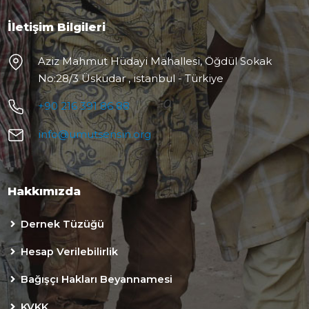
İletişim Bilgileri
Aziz Mahmut Hüdayi Mahallesi, Öğdül Sokak
No:28/3 Üsküdar , istanbul - Türkiye
+90 216 391 86 88
info@umutsensin.org
Hakkımızda
Dernek Tüzüğü
Hesap Verilebilirlik
Bağışçı Hakları Beyannamesi
KVKK